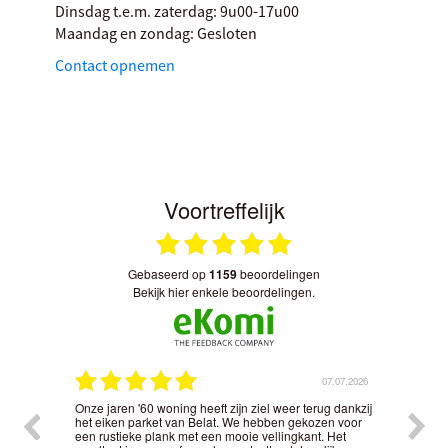
Dinsdag t.e.m. zaterdag:
9u00-17u00
Maandag en zondag:
Gesloten
Contact opnemen
Voortreffelijk
gebaseerd op
1159
beoordelingen
bekijk hier enkele beoordelingen.
.2026
07.07.2026
Onze jaren '60 woning heeft zijn ziel weer terug dankzij
Het 
t
het eiken parket van Belat. We hebben gekozen voor
nauw
nd in
een rustieke plank met een mooie vellingkant. Het
kwal