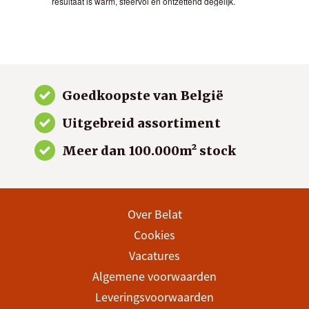
resultaat is warm, sfeervol en ontzettend degelijk.
gew
Goedkoopste van België
Uitgebreid assortiment
Meer dan 100.000m² stock
Over Belat
Cookies
Vacatures
Algemene voorwaarden
Leveringsvoorwaarden