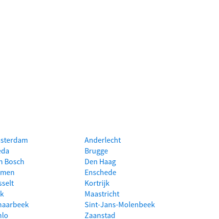
sterdam
Anderlecht
eda
Brugge
n Bosch
Den Haag
men
Enschede
sselt
Kortrijk
ik
Maastricht
haarbeek
Sint-Jans-Molenbeek
nlo
Zaanstad