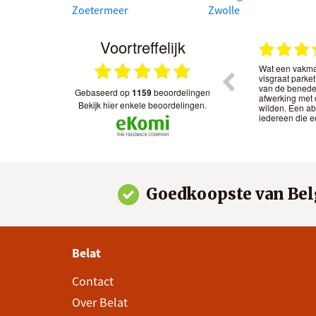
Zoetermeer
Zwolle
Voortreffelijk
7.2026
07.07.2026
.
Uitstekend geholpen in de showroom bij de
Wat een vakm
n
keuze voor lamelparket. Omdat we
visgraat parket
vloerverwarming hebben, wilden we zeker
van de benede
gebaseerd op
1159
beoordelingen
 Wij
weten dat het hout niet zou gaan werken.
afwerking met 
bekijk hier enkele beoordelingen.
Eerlijk en technisch advies gekregen, de
wilden. Een ab
vloer ligt nu perfect.
iedereen die e
Goedkoopste van Bel
Belat
Contact
Over Belat