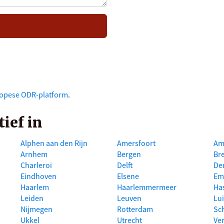
opese ODR-platform
.
tief in
Alphen aan den Rijn
Amersfoort
Am
Arnhem
Bergen
Br
Charleroi
Delft
De
Eindhoven
Elsene
Em
Haarlem
Haarlemmermeer
Ha
Leiden
Leuven
Lu
Nijmegen
Rotterdam
Sc
Ukkel
Utrecht
Ve