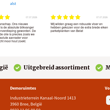
alst
07.07.2026
07.07.2026
anschap. Ons nieuwe
Wij wilden graag een robuuste vloer en
 is de absolute blikvanger
hebben gekozen voor de extra brede eiken
nverdieping geworden. De
parketplanken van Belat
de olie is precies zoals we
solute aanrader voor
cht mooi hout zoekt.
gië
Uitgebreid assortiment
M
Demoruimtes
Vo
Industrieterrein Kanaal-Noord 1413
3960 Bree, België