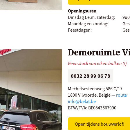
Openingsuren
Dinsdag t.e.m. zaterdag:
9u0
Maandag en zondag:
Ges
Feestdagen:
Ges
Demoruimte Vi
Geen stock van eiken balken (!)
0032 28 99 06 78
Mechelsesteenweg 586 C/17
1800 Vilvoorde, België —
route
info@belat.be
BTW/TVA: BE0843667990
Open tijdens bouwverlof!