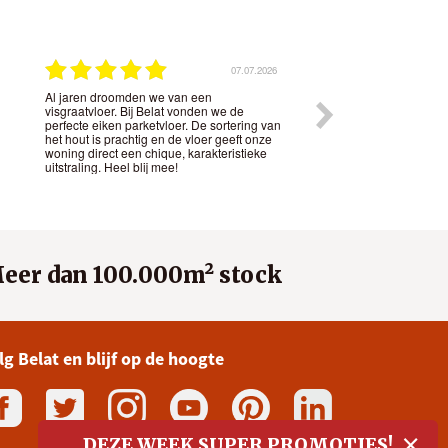
07.07.2026
Al jaren droomden we van een
Mooie lamelparket vl
visgraatvloer. Bij Belat vonden we de
levering van het hout
perfecte eiken parketvloer. De sortering van
geholpen met advies 
het hout is prachtig en de vloer geeft onze
onderhoudsolie om de
woning direct een chique, karakteristieke
houden. Professionel
uitstraling. Heel blij mee!
van parket!
eer dan 100.000m² stock
lg Belat en blijf op de hoogte
×
DEZE WEEK SUPER PROMOTIES!