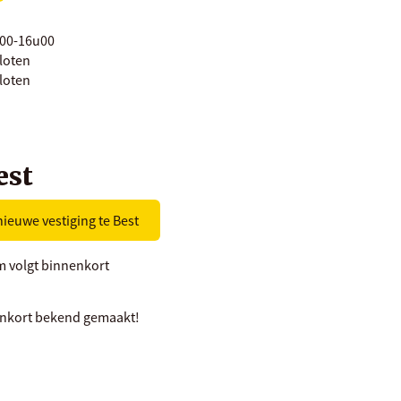
00-16u00
loten
loten
est
ieuwe vestiging te Best
m volgt binnenkort
nkort bekend gemaakt!