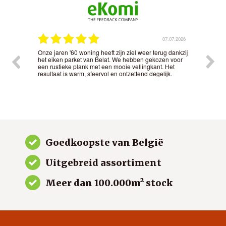
.2026
07.07.2026
Onze jaren '60 woning heeft zijn ziel weer terug dankzij
Het 
t
het eiken parket van Belat. We hebben gekozen voor
nauw
nd in
een rustieke plank met een mooie vellingkant. Het
kwal
resultaat is warm, sfeervol en ontzettend degelijk.
gew
Goedkoopste van België
Uitgebreid assortiment
Meer dan 100.000m² stock