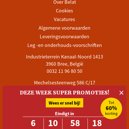
Over Belat
Cookies
Vacatures
Algemene voorwaarden
Leveringsvoorwaarden
Leg -en onderhouds-voorschriften
Industrieterrein Kanaal-Noord 1413
3960 Bree, België
0032 11 96 80 50
Mechelsesteenweg 586 C/17
×
1800 Vilvoorde, België
DEZE WEEK SUPER PROMOTIES!
0032 28 99 06 78
Wees er snel bij!
Tot
Stuur een e-mail
60%
Eindigt in
korting
6
10
58
18
Volg Belat en blijf op de hoogte