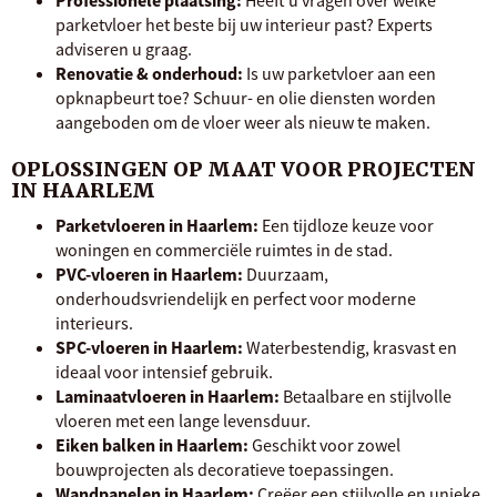
Professionele plaatsing:
Heeft u vragen over welke
parketvloer het beste bij uw interieur past? Experts
adviseren u graag.
Renovatie & onderhoud:
Is uw parketvloer aan een
opknapbeurt toe? Schuur- en olie diensten worden
aangeboden om de vloer weer als nieuw te maken.
OPLOSSINGEN OP MAAT VOOR PROJECTEN
IN HAARLEM
Parketvloeren in Haarlem:
Een tijdloze keuze voor
woningen en commerciële ruimtes in de stad.
PVC-vloeren in Haarlem:
Duurzaam,
onderhoudsvriendelijk en perfect voor moderne
interieurs.
SPC-vloeren in Haarlem:
Waterbestendig, krasvast en
ideaal voor intensief gebruik.
Laminaatvloeren in Haarlem:
Betaalbare en stijlvolle
vloeren met een lange levensduur.
Eiken balken in Haarlem:
Geschikt voor zowel
bouwprojecten als decoratieve toepassingen.
Wandpanelen in Haarlem:
Creëer een stijlvolle en unieke