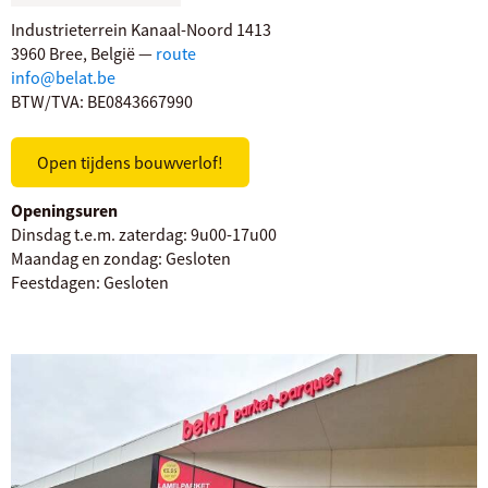
Industrieterrein Kanaal-Noord 1413
3960 Bree, België —
route
info@belat.be
BTW/TVA: BE0843667990
Open tijdens bouwverlof!
Openingsuren
Dinsdag t.e.m. zaterdag:
9u00-17u00
Maandag en zondag:
Gesloten
Feestdagen:
Gesloten