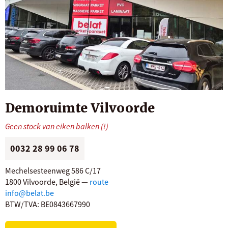
Demoruimte Vilvoorde
Geen stock van eiken balken (!)
0032 28 99 06 78
Mechelsesteenweg 586 C/17
1800 Vilvoorde, België —
route
info@belat.be
BTW/TVA: BE0843667990