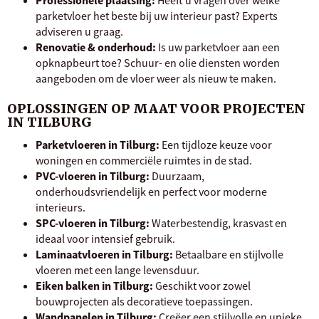
Professionele plaatsing:
Heeft u vragen over welke
parketvloer het beste bij uw interieur past? Experts
adviseren u graag.
Renovatie & onderhoud:
Is uw parketvloer aan een
opknapbeurt toe? Schuur- en olie diensten worden
aangeboden om de vloer weer als nieuw te maken.
OPLOSSINGEN OP MAAT VOOR PROJECTEN
IN TILBURG
Parketvloeren in Tilburg:
Een tijdloze keuze voor
woningen en commerciële ruimtes in de stad.
PVC-vloeren in Tilburg:
Duurzaam,
onderhoudsvriendelijk en perfect voor moderne
interieurs.
SPC-vloeren in Tilburg:
Waterbestendig, krasvast en
ideaal voor intensief gebruik.
Laminaatvloeren in Tilburg:
Betaalbare en stijlvolle
vloeren met een lange levensduur.
Eiken balken in Tilburg:
Geschikt voor zowel
bouwprojecten als decoratieve toepassingen.
Wandpanelen in Tilburg:
Creëer een stijlvolle en unieke