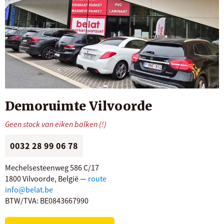
Demoruimte Vilvoorde
Geen stock van eiken balken (!)
0032 28 99 06 78
Mechelsesteenweg 586 C/17
1800 Vilvoorde, België —
route
info@belat.be
BTW/TVA: BE0843667990