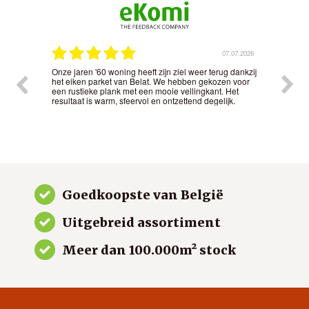
.2026
07.07.2026
Onze jaren '60 woning heeft zijn ziel weer terug dankzij
Het 
t
het eiken parket van Belat. We hebben gekozen voor
nauw
nd in
een rustieke plank met een mooie vellingkant. Het
kwal
resultaat is warm, sfeervol en ontzettend degelijk.
gew
Goedkoopste van België
Uitgebreid assortiment
Meer dan 100.000m² stock