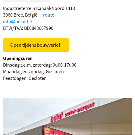
Industrieterrein Kanaal-Noord 1413
3960 Bree, België —
route
info@belat.be
BTW/TVA: BE0843667990
Open tijdens bouwverlof!
Openingsuren
Dinsdag t.e.m. zaterdag:
9u00-17u00
Maandag en zondag:
Gesloten
Feestdagen:
Gesloten