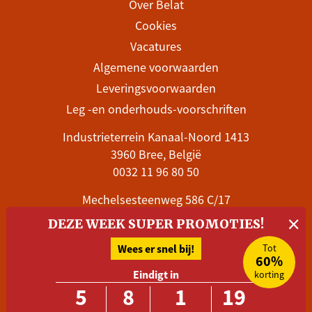
Over Belat
Cookies
Vacatures
Algemene voorwaarden
Leveringsvoorwaarden
Leg -en onderhouds-voorschriften
Industrieterrein Kanaal-Noord 1413
3960 Bree, België
0032 11 96 80 50
Mechelsesteenweg 586 C/17
×
1800 Vilvoorde, België
DEZE WEEK SUPER PROMOTIES!
0032 28 99 06 78
Wees er snel bij!
Tot
Stuur een e-mail
60%
Eindigt in
korting
5
8
1
19
Volg Belat en blijf op de hoogte