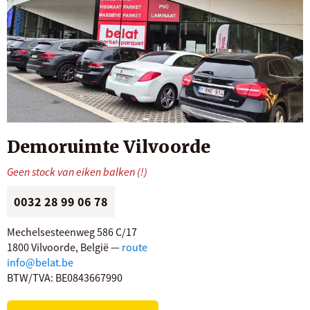
Demoruimte Vilvoorde
Geen stock van eiken balken (!)
0032 28 99 06 78
Mechelsesteenweg 586 C/17
1800 Vilvoorde, België —
route
info@belat.be
BTW/TVA: BE0843667990