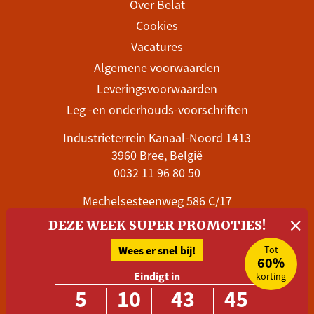
Over Belat
Cookies
Vacatures
Algemene voorwaarden
Leveringsvoorwaarden
Leg -en onderhouds-voorschriften
Industrieterrein Kanaal-Noord 1413
3960 Bree, België
0032 11 96 80 50
Mechelsesteenweg 586 C/17
×
1800 Vilvoorde, België
DEZE WEEK SUPER PROMOTIES!
0032 28 99 06 78
Wees er snel bij!
Tot
Stuur een e-mail
60%
Eindigt in
korting
5
10
43
45
Volg Belat en blijf op de hoogte