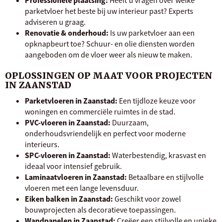
Professionele plaatsing:
Heeft u vragen over welke
parketvloer het beste bij uw interieur past? Experts
adviseren u graag.
Renovatie & onderhoud:
Is uw parketvloer aan een
opknapbeurt toe? Schuur- en olie diensten worden
aangeboden om de vloer weer als nieuw te maken.
OPLOSSINGEN OP MAAT VOOR PROJECTEN
IN ZAANSTAD
Parketvloeren in Zaanstad:
Een tijdloze keuze voor
woningen en commerciële ruimtes in de stad.
PVC-vloeren in Zaanstad:
Duurzaam,
onderhoudsvriendelijk en perfect voor moderne
interieurs.
SPC-vloeren in Zaanstad:
Waterbestendig, krasvast en
ideaal voor intensief gebruik.
Laminaatvloeren in Zaanstad:
Betaalbare en stijlvolle
vloeren met een lange levensduur.
Eiken balken in Zaanstad:
Geschikt voor zowel
bouwprojecten als decoratieve toepassingen.
Wandpanelen in Zaanstad:
Creëer een stijlvolle en unieke