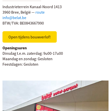
Industrieterrein Kanaal-Noord 1413
3960 Bree, België —
route
info@belat.be
BTW/TVA: BE0843667990
Open tijdens bouwverlof!
Openingsuren
Dinsdag t.e.m. zaterdag:
9u00-17u00
Maandag en zondag:
Gesloten
Feestdagen:
Gesloten