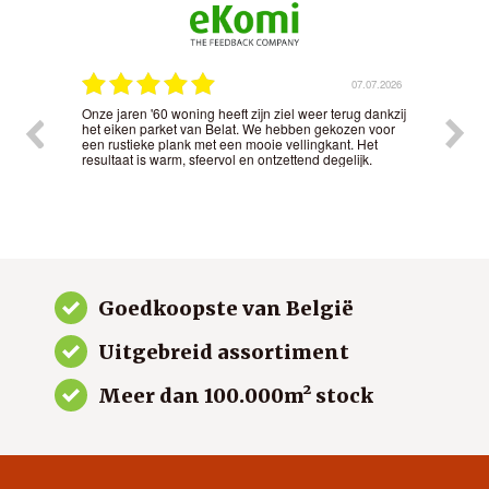
.2026
07.07.2026
Onze jaren '60 woning heeft zijn ziel weer terug dankzij
Het 
t
het eiken parket van Belat. We hebben gekozen voor
nauw
nd in
een rustieke plank met een mooie vellingkant. Het
kwal
resultaat is warm, sfeervol en ontzettend degelijk.
gew
Goedkoopste van België
Uitgebreid assortiment
Meer dan 100.000m² stock